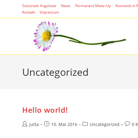
Zum
Saisonale Angebote
News
Permanent Make-Up
Kosmetik in
Inhalt
Kontakt
Impressum
springen
Uncategorized
Hello world!
Beitrags-
Beitrag
Beitrags-
Beitra
jutta
10. Mai 2016
Uncategorized
0 
Autor:
veröffentlicht:
Kategorie:
Komme