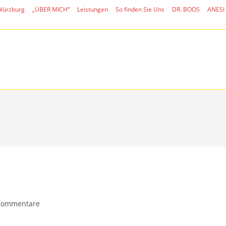
 Würzburg
„ÜBER MICH“
Leistungen
So finden Sie Uns
DR. BOOS
ANESI
gs-
Kommentare
ntare: